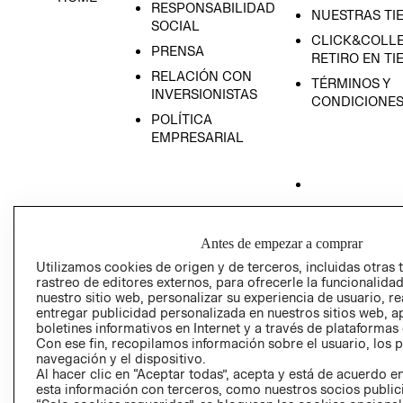
RESPONSABILIDAD
NUESTRAS TI
SOCIAL
CLICK&COLLE
PRENSA
RETIRO EN TI
RELACIÓN CON
TÉRMINOS Y
INVERSIONISTAS
CONDICIONE
POLÍTICA
EMPRESARIAL
AVISO DE
PRIVACIDAD
Antes de empezar a comprar
Utilizamos cookies de origen y de terceros, incluidas otras 
GIFT CARD
rastreo de editores externos, para ofrecerle la funcionalid
AVISO DE COO
nuestro sitio web, personalizar su experiencia de usuario, rea
entregar publicidad personalizada en nuestros sitios web, a
boletines informativos en Internet y a través de plataformas
Con ese fin, recopilamos información sobre el usuario, los 
navegación y el dispositivo.
Al hacer clic en “Aceptar todas”, acepta y está de acuerdo
esta información con terceros, como nuestros socios publicit