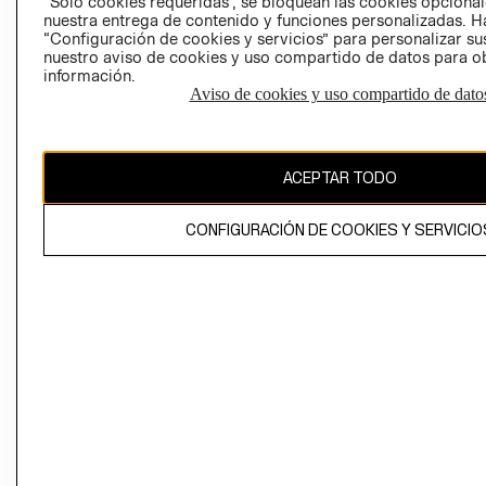
“Solo cookies requeridas”, se bloquean las cookies opcionale
Perú (S/)
nuestra entrega de contenido y funciones personalizadas. H
“Configuración de cookies y servicios” para personalizar sus
CAMBIAR REGIÓN
nuestro aviso de cookies y uso compartido de datos para 
información.
Aviso de cookies y uso compartido de dato
El contenido de esta página web está protegido por copyright y es
propiedad de H&M Hennes & Mauritz AB
ACEPTAR TODO
CONFIGURACIÓN DE COOKIES Y SERVICIO