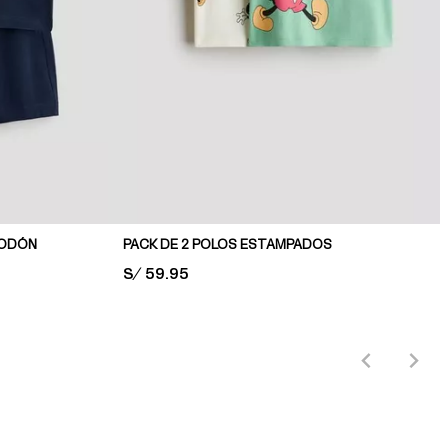
GODÓN
PACK DE 2 POLOS ESTAMPADOS
PRICE:
S/ 59.95