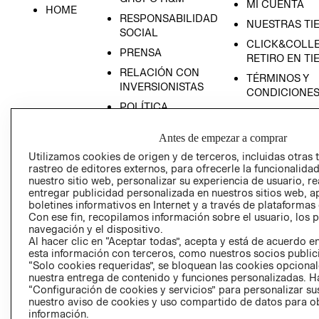
MI CUENTA
HOME
RESPONSABILIDAD
NUESTRAS TI
SOCIAL
CLICK&COLLE
PRENSA
RETIRO EN TI
RELACIÓN CON
TÉRMINOS Y
INVERSIONISTAS
CONDICIONE
POLÍTICA
EMPRESARIAL
Antes de empezar a comprar
Utilizamos cookies de origen y de terceros, incluidas otras 
rastreo de editores externos, para ofrecerle la funcionalid
nuestro sitio web, personalizar su experiencia de usuario, rea
AVISO DE
entregar publicidad personalizada en nuestros sitios web, a
PRIVACIDAD
boletines informativos en Internet y a través de plataformas
Con ese fin, recopilamos información sobre el usuario, los 
GIFT CARD
navegación y el dispositivo.
Al hacer clic en “Aceptar todas”, acepta y está de acuerdo
AVISO DE COO
esta información con terceros, como nuestros socios publicit
“Solo cookies requeridas”, se bloquean las cookies opcionale
nuestra entrega de contenido y funciones personalizadas. H
“Configuración de cookies y servicios” para personalizar sus
nuestro aviso de cookies y uso compartido de datos para 
información.