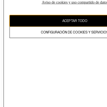
Aviso de cookies y uso compartido de dato
Perú (S/)
CAMBIAR REGIÓN
ACEPTAR TODO
CONFIGURACIÓN DE COOKIES Y SERVICIO
El contenido de esta página web está protegido por copyright y es
propiedad de H&M Hennes & Mauritz AB