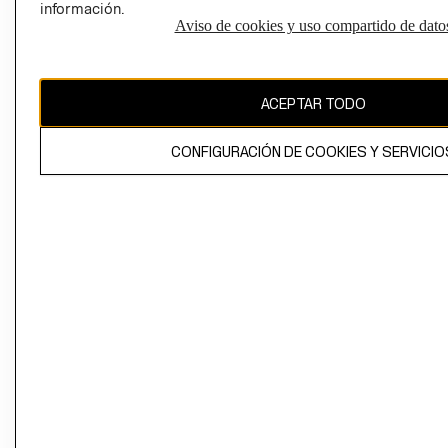
información.
Aviso de cookies y uso compartido de dato
El contenido de esta página web está protegido por copyright y es
propiedad de H&M Hennes & Mauritz AB
ACEPTAR TODO
CONFIGURACIÓN DE COOKIES Y SERVICIO