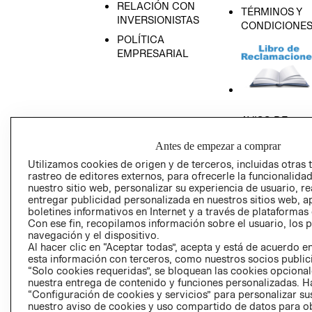
RELACIÓN CON
TÉRMINOS Y
INVERSIONISTAS
CONDICIONE
POLÍTICA
EMPRESARIAL
AVISO DE
PRIVACIDAD
Antes de empezar a comprar
GIFT CARD
Utilizamos cookies de origen y de terceros, incluidas otras 
AVISO DE COO
rastreo de editores externos, para ofrecerle la funcionalid
nuestro sitio web, personalizar su experiencia de usuario, rea
entregar publicidad personalizada en nuestros sitios web, a
boletines informativos en Internet y a través de plataformas
Con ese fin, recopilamos información sobre el usuario, los 
navegación y el dispositivo.
Al hacer clic en “Aceptar todas”, acepta y está de acuerdo
esta información con terceros, como nuestros socios publicit
Perú (S/)
“Solo cookies requeridas”, se bloquean las cookies opcionale
nuestra entrega de contenido y funciones personalizadas. H
“Configuración de cookies y servicios” para personalizar sus
CAMBIAR REGIÓN
nuestro aviso de cookies y uso compartido de datos para 