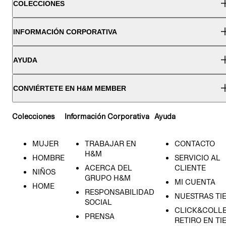
COLECCIONES
INFORMACIÓN CORPORATIVA
AYUDA
CONVIÉRTETE EN H&M MEMBER
Colecciones
Información Corporativa
Ayuda
MUJER
TRABAJAR EN
CONTACTO
H&M
HOMBRE
SERVICIO AL
ACERCA DEL
CLIENTE
NIÑOS
GRUPO H&M
MI CUENTA
HOME
RESPONSABILIDAD
NUESTRAS TI
SOCIAL
CLICK&COLLE
PRENSA
RETIRO EN TI