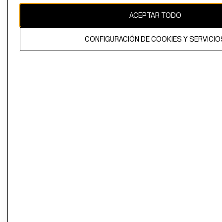
ACEPTAR TODO
CONFIGURACIÓN DE COOKIES Y SERVICIO
El contenido de esta página web está protegido por copyright y es
propiedad de H&M Hennes & Mauritz AB