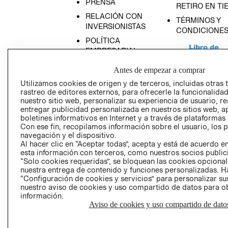
PRENSA
RETIRO EN TI
RELACIÓN CON
TÉRMINOS Y
INVERSIONISTAS
CONDICIONE
POLÍTICA
EMPRESARIAL
Antes de empezar a comprar
Utilizamos cookies de origen y de terceros, incluidas otras 
rastreo de editores externos, para ofrecerle la funcionalid
AVISO DE
nuestro sitio web, personalizar su experiencia de usuario, rea
entregar publicidad personalizada en nuestros sitios web, a
PRIVACIDAD
boletines informativos en Internet y a través de plataformas
GIFT CARD
Con ese fin, recopilamos información sobre el usuario, los 
navegación y el dispositivo.
AVISO DE COO
Al hacer clic en “Aceptar todas”, acepta y está de acuerdo
esta información con terceros, como nuestros socios publicit
“Solo cookies requeridas”, se bloquean las cookies opcionale
nuestra entrega de contenido y funciones personalizadas. H
“Configuración de cookies y servicios” para personalizar sus
nuestro aviso de cookies y uso compartido de datos para 
información.
Aviso de cookies y uso compartido de dato
Perú (S/)
CAMBIAR REGIÓN