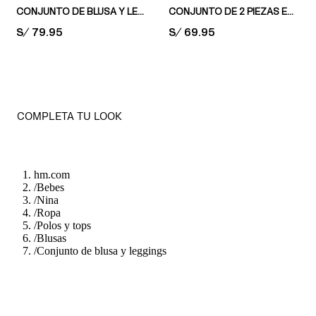
CONJUNTO DE BLUSA Y LEGGINGS
CONJUNTO DE 2 PIEZAS EN TEJIDO POLERA DE ALGODÓN
PRICE:
S/ 79.95
PRICE:
S/ 69.95
COMPLETA TU LOOK
hm.com
/
Bebes
/
Nina
/
Ropa
/
Polos y tops
/
Blusas
/
Conjunto de blusa y leggings