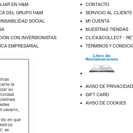
AJAR EN H&M
CONTACTO
CA DEL GRUPO H&M
SERVICIO AL CLIENTE
ONSABILIDAD SOCIAL
MI CUENTA
SA
NUESTRAS TIENDAS
IÓN CON INVERSIONISTAS
CLICK&COLLECT - RE
ICA EMPRESARIAL
TÉRMINOS Y CONDICI
otras
cerle la
AVISO DE PRIVACIDA
izar su
blicidad
GIFT CARD
oletines
AVISO DE COOKIES
redes
l usuario,
erdo en que
estros
”, se