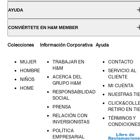
AYUDA
CONVIÉRTETE EN H&M MEMBER
Colecciones
Información Corporativa
Ayuda
MUJER
TRABAJAR EN
CONTACTO
H&M
HOMBRE
SERVICIO AL
ACERCA DEL
CLIENTE
NIÑOS
GRUPO H&M
MI CUENTA
HOME
RESPONSABILIDAD
NUESTRAS TI
SOCIAL
CLICK&COLLE
PRENSA
RETIRO EN TI
RELACIÓN CON
TÉRMINOS Y
INVERSIONISTAS
CONDICIONE
POLÍTICA
EMPRESARIAL