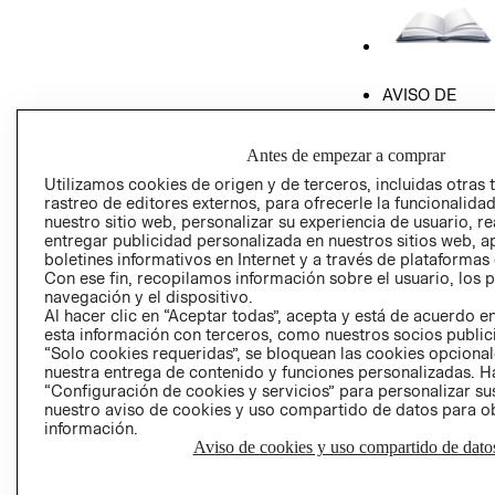
AVISO DE
PRIVACIDAD
GIFT CARD
Antes de empezar a comprar
AVISO DE COO
Utilizamos cookies de origen y de terceros, incluidas otras 
rastreo de editores externos, para ofrecerle la funcionalid
nuestro sitio web, personalizar su experiencia de usuario, rea
entregar publicidad personalizada en nuestros sitios web, a
boletines informativos en Internet y a través de plataformas
Con ese fin, recopilamos información sobre el usuario, los 
navegación y el dispositivo.
Al hacer clic en “Aceptar todas”, acepta y está de acuerdo
Perú (S/)
esta información con terceros, como nuestros socios publicit
“Solo cookies requeridas”, se bloquean las cookies opcionale
nuestra entrega de contenido y funciones personalizadas. H
CAMBIAR REGIÓN
“Configuración de cookies y servicios” para personalizar sus
nuestro aviso de cookies y uso compartido de datos para 
información.
Aviso de cookies y uso compartido de dato
El contenido de esta página web está protegido por copyright y es
propiedad de H&M Hennes & Mauritz AB