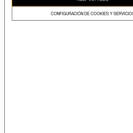
CONFIGURACIÓN DE COOKIES Y SERVICIO
El contenido de esta página web está protegido por copyright y es
propiedad de H&M Hennes & Mauritz AB