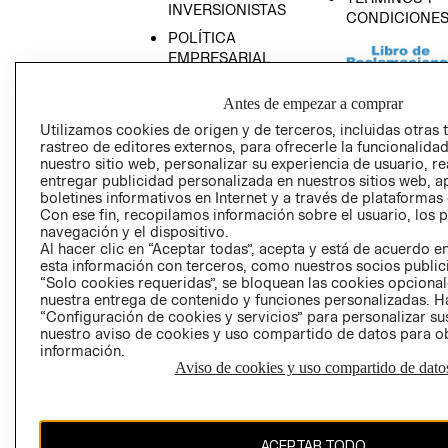
INVERSIONISTAS
CONDICIONE
POLÍTICA
EMPRESARIAL
Antes de empezar a comprar
Utilizamos cookies de origen y de terceros, incluidas otras 
rastreo de editores externos, para ofrecerle la funcionalid
AVISO DE
nuestro sitio web, personalizar su experiencia de usuario, rea
PRIVACIDAD
entregar publicidad personalizada en nuestros sitios web, a
boletines informativos en Internet y a través de plataformas
GIFT CARD
Con ese fin, recopilamos información sobre el usuario, los 
AVISO DE COO
navegación y el dispositivo.
Al hacer clic en “Aceptar todas”, acepta y está de acuerdo
esta información con terceros, como nuestros socios publicit
“Solo cookies requeridas”, se bloquean las cookies opcionale
nuestra entrega de contenido y funciones personalizadas. H
“Configuración de cookies y servicios” para personalizar sus
nuestro aviso de cookies y uso compartido de datos para 
información.
Aviso de cookies y uso compartido de dato
Perú (S/)
CAMBIAR REGIÓN
ACEPTAR TODO