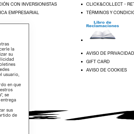
IÓN CON INVERSIONISTAS
CLICK&COLLECT - RE
ICA EMPRESARIAL
TÉRMINOS Y CONDICI
otras
cerle la
AVISO DE PRIVACIDA
izar su
blicidad
GIFT CARD
oletines
redes
AVISO DE COOKIES
l usuario,
erdo en que
estros
”, se
 entrega
zar sus
artido de