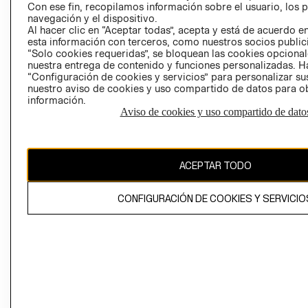
Con ese fin, recopilamos información sobre el usuario, los 
navegación y el dispositivo.
Al hacer clic en “Aceptar todas”, acepta y está de acuerdo
esta información con terceros, como nuestros socios publicit
“Solo cookies requeridas”, se bloquean las cookies opcionale
nuestra entrega de contenido y funciones personalizadas. H
Perú (S/)
“Configuración de cookies y servicios” para personalizar sus
nuestro aviso de cookies y uso compartido de datos para 
información.
CAMBIAR REGIÓN
Aviso de cookies y uso compartido de dato
El contenido de esta página web está protegido por copyright y es
ACEPTAR TODO
propiedad de H&M Hennes & Mauritz AB
CONFIGURACIÓN DE COOKIES Y SERVICIO