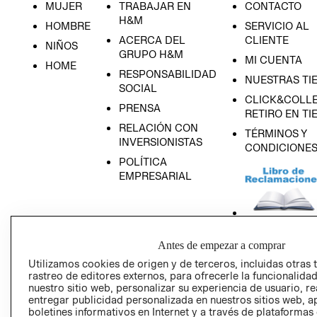
MUJER
TRABAJAR EN
CONTACTO
H&M
HOMBRE
SERVICIO AL
ACERCA DEL
CLIENTE
NIÑOS
GRUPO H&M
MI CUENTA
HOME
RESPONSABILIDAD
NUESTRAS TI
SOCIAL
CLICK&COLLE
PRENSA
RETIRO EN TI
RELACIÓN CON
TÉRMINOS Y
INVERSIONISTAS
CONDICIONE
POLÍTICA
EMPRESARIAL
AVISO DE
Antes de empezar a comprar
PRIVACIDAD
Utilizamos cookies de origen y de terceros, incluidas otras 
rastreo de editores externos, para ofrecerle la funcionalid
GIFT CARD
nuestro sitio web, personalizar su experiencia de usuario, rea
AVISO DE COO
entregar publicidad personalizada en nuestros sitios web, a
boletines informativos en Internet y a través de plataformas