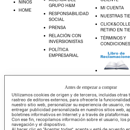
NIÑOS
GRUPO H&M
MI CUENTA
HOME
RESPONSABILIDAD
NUESTRAS TI
SOCIAL
CLICK&COLLE
PRENSA
RETIRO EN TI
RELACIÓN CON
TÉRMINOS Y
INVERSIONISTAS
CONDICIONE
POLÍTICA
EMPRESARIAL
AVISO DE
Antes de empezar a comprar
PRIVACIDAD
Utilizamos cookies de origen y de terceros, incluidas otras 
GIFT CARD
rastreo de editores externos, para ofrecerle la funcionalid
nuestro sitio web, personalizar su experiencia de usuario, rea
AVISO DE COO
entregar publicidad personalizada en nuestros sitios web, a
boletines informativos en Internet y a través de plataformas
Con ese fin, recopilamos información sobre el usuario, los 
navegación y el dispositivo.
Al hacer clic en “Aceptar todas”, acepta y está de acuerdo