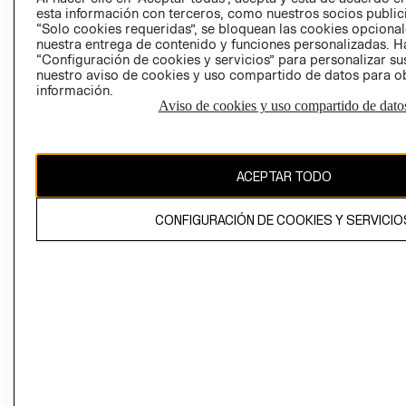
esta información con terceros, como nuestros socios publicit
“Solo cookies requeridas”, se bloquean las cookies opcionale
nuestra entrega de contenido y funciones personalizadas. H
Perú (S/)
“Configuración de cookies y servicios” para personalizar sus
nuestro aviso de cookies y uso compartido de datos para 
CAMBIAR REGIÓN
información.
Aviso de cookies y uso compartido de dato
El contenido de esta página web está protegido por copyright y es
ACEPTAR TODO
propiedad de H&M Hennes & Mauritz AB
CONFIGURACIÓN DE COOKIES Y SERVICIO