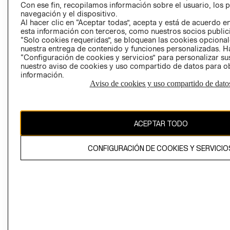
Con ese fin, recopilamos información sobre el usuario, los 
navegación y el dispositivo.
Al hacer clic en “Aceptar todas”, acepta y está de acuerdo
esta información con terceros, como nuestros socios publicit
“Solo cookies requeridas”, se bloquean las cookies opcionale
nuestra entrega de contenido y funciones personalizadas. H
Perú (S/)
“Configuración de cookies y servicios” para personalizar sus
nuestro aviso de cookies y uso compartido de datos para 
información.
CAMBIAR REGIÓN
Aviso de cookies y uso compartido de dato
El contenido de esta página web está protegido por copyright y es
ACEPTAR TODO
propiedad de H&M Hennes & Mauritz AB
CONFIGURACIÓN DE COOKIES Y SERVICIO