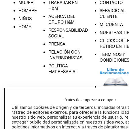
MUJER
TRABAJAR EN
CONTACTO
H&M
HOMBRE
SERVICIO AL
ACERCA DEL
CLIENTE
NIÑOS
GRUPO H&M
MI CUENTA
HOME
RESPONSABILIDAD
NUESTRAS TI
SOCIAL
CLICK&COLLE
PRENSA
RETIRO EN TI
RELACIÓN CON
TÉRMINOS Y
INVERSIONISTAS
CONDICIONE
POLÍTICA
EMPRESARIAL
AVISO DE
Antes de empezar a comprar
PRIVACIDAD
Utilizamos cookies de origen y de terceros, incluidas otras 
rastreo de editores externos, para ofrecerle la funcionalid
GIFT CARD
nuestro sitio web, personalizar su experiencia de usuario, rea
AVISO DE COO
entregar publicidad personalizada en nuestros sitios web, a
boletines informativos en Internet y a través de plataformas