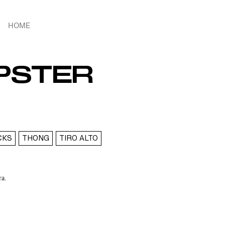
HOME
PSTER
CKS
THONG
TIRO ALTO
ra.