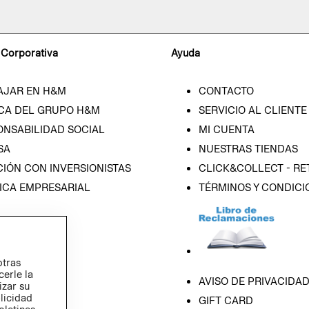
 Corporativa
Ayuda
AJAR EN H&M
CONTACTO
CA DEL GRUPO H&M
SERVICIO AL CLIENTE
ONSABILIDAD SOCIAL
MI CUENTA
SA
NUESTRAS TIENDAS
IÓN CON INVERSIONISTAS
CLICK&COLLECT - RE
ICA EMPRESARIAL
TÉRMINOS Y CONDICI
otras
cerle la
AVISO DE PRIVACIDA
izar su
blicidad
GIFT CARD