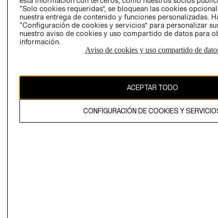
esta información con terceros, como nuestros socios publicit
“Solo cookies requeridas”, se bloquean las cookies opcionale
nuestra entrega de contenido y funciones personalizadas. H
Perú (S/)
“Configuración de cookies y servicios” para personalizar sus
nuestro aviso de cookies y uso compartido de datos para 
CAMBIAR REGIÓN
información.
Aviso de cookies y uso compartido de dato
El contenido de esta página web está protegido por copyright y es
propiedad de H&M Hennes & Mauritz AB
ACEPTAR TODO
CONFIGURACIÓN DE COOKIES Y SERVICIO