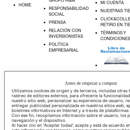
GRUPO H&M
MI CUENTA
HOME
RESPONSABILIDAD
NUESTRAS TI
SOCIAL
CLICK&COLLE
PRENSA
RETIRO EN TI
RELACIÓN CON
TÉRMINOS Y
INVERSIONISTAS
CONDICIONE
POLÍTICA
EMPRESARIAL
AVISO DE
Antes de empezar a comprar
PRIVACIDAD
Utilizamos cookies de origen y de terceros, incluidas otras 
GIFT CARD
rastreo de editores externos, para ofrecerle la funcionalid
AVISO DE COO
nuestro sitio web, personalizar su experiencia de usuario, rea
entregar publicidad personalizada en nuestros sitios web, a
boletines informativos en Internet y a través de plataformas
Con ese fin, recopilamos información sobre el usuario, los 
navegación y el dispositivo.
Al hacer clic en “Aceptar todas”, acepta y está de acuerdo