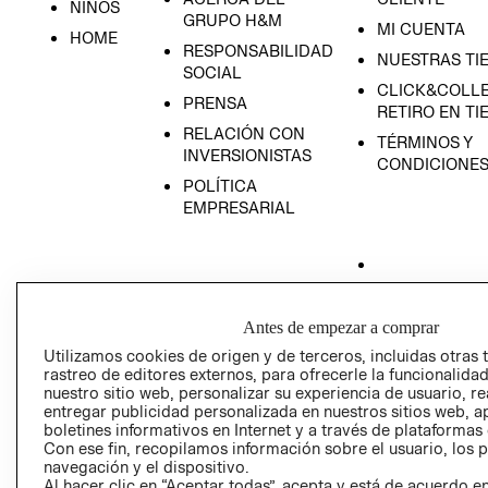
NIÑOS
GRUPO H&M
MI CUENTA
HOME
RESPONSABILIDAD
NUESTRAS TI
SOCIAL
CLICK&COLLE
PRENSA
RETIRO EN TI
RELACIÓN CON
TÉRMINOS Y
INVERSIONISTAS
CONDICIONE
POLÍTICA
EMPRESARIAL
AVISO DE
Antes de empezar a comprar
PRIVACIDAD
Utilizamos cookies de origen y de terceros, incluidas otras 
GIFT CARD
rastreo de editores externos, para ofrecerle la funcionalid
nuestro sitio web, personalizar su experiencia de usuario, rea
AVISO DE COO
entregar publicidad personalizada en nuestros sitios web, a
boletines informativos en Internet y a través de plataformas
Con ese fin, recopilamos información sobre el usuario, los 
navegación y el dispositivo.
Al hacer clic en “Aceptar todas”, acepta y está de acuerdo