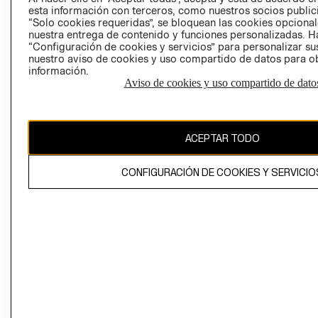
esta información con terceros, como nuestros socios publicit
“Solo cookies requeridas”, se bloquean las cookies opcionale
nuestra entrega de contenido y funciones personalizadas. H
Perú (S/)
“Configuración de cookies y servicios” para personalizar sus
nuestro aviso de cookies y uso compartido de datos para 
CAMBIAR REGIÓN
información.
Aviso de cookies y uso compartido de dato
El contenido de esta página web está protegido por copyright y es
ACEPTAR TODO
propiedad de H&M Hennes & Mauritz AB
CONFIGURACIÓN DE COOKIES Y SERVICIO