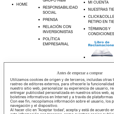
GRUPO H&M
MI CUENTA
HOME
RESPONSABILIDAD
NUESTRAS TI
SOCIAL
CLICK&COLLE
PRENSA
RETIRO EN TI
RELACIÓN CON
TÉRMINOS Y
INVERSIONISTAS
CONDICIONE
POLÍTICA
EMPRESARIAL
AVISO DE
Antes de empezar a comprar
PRIVACIDAD
Utilizamos cookies de origen y de terceros, incluidas otras 
GIFT CARD
rastreo de editores externos, para ofrecerle la funcionalid
AVISO DE COO
nuestro sitio web, personalizar su experiencia de usuario, rea
entregar publicidad personalizada en nuestros sitios web, a
boletines informativos en Internet y a través de plataformas
Con ese fin, recopilamos información sobre el usuario, los 
navegación y el dispositivo.
Al hacer clic en “Aceptar todas”, acepta y está de acuerdo