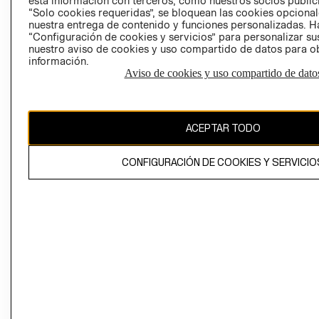
esta información con terceros, como nuestros socios publicit
“Solo cookies requeridas”, se bloquean las cookies opcionale
nuestra entrega de contenido y funciones personalizadas. H
Perú (S/)
“Configuración de cookies y servicios” para personalizar sus
nuestro aviso de cookies y uso compartido de datos para 
CAMBIAR REGIÓN
información.
Aviso de cookies y uso compartido de dato
El contenido de esta página web está protegido por copyright y es
propiedad de H&M Hennes & Mauritz AB
ACEPTAR TODO
CONFIGURACIÓN DE COOKIES Y SERVICIO