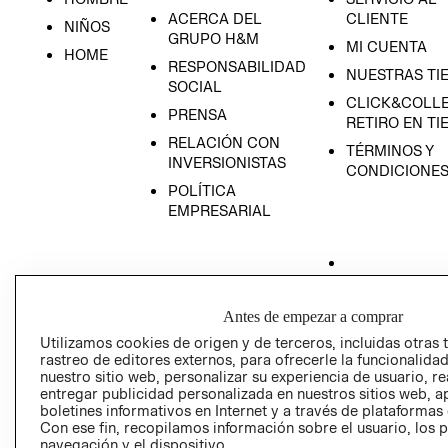
ACERCA DEL
CLIENTE
NIÑOS
GRUPO H&M
MI CUENTA
HOME
RESPONSABILIDAD
NUESTRAS TI
SOCIAL
CLICK&COLLE
PRENSA
RETIRO EN TI
RELACIÓN CON
TÉRMINOS Y
INVERSIONISTAS
CONDICIONE
POLÍTICA
EMPRESARIAL
AVISO DE
Antes de empezar a comprar
PRIVACIDAD
Utilizamos cookies de origen y de terceros, incluidas otras 
GIFT CARD
rastreo de editores externos, para ofrecerle la funcionalid
nuestro sitio web, personalizar su experiencia de usuario, rea
AVISO DE COO
entregar publicidad personalizada en nuestros sitios web, a
boletines informativos en Internet y a través de plataformas
Con ese fin, recopilamos información sobre el usuario, los 
navegación y el dispositivo.