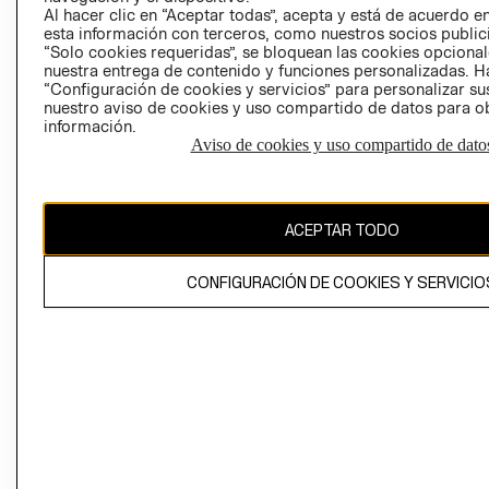
Al hacer clic en “Aceptar todas”, acepta y está de acuerdo
esta información con terceros, como nuestros socios publicit
“Solo cookies requeridas”, se bloquean las cookies opcionale
nuestra entrega de contenido y funciones personalizadas. H
Perú (S/)
“Configuración de cookies y servicios” para personalizar sus
nuestro aviso de cookies y uso compartido de datos para 
CAMBIAR REGIÓN
información.
Aviso de cookies y uso compartido de dato
El contenido de esta página web está protegido por copyright y es
ACEPTAR TODO
propiedad de H&M Hennes & Mauritz AB
CONFIGURACIÓN DE COOKIES Y SERVICIO