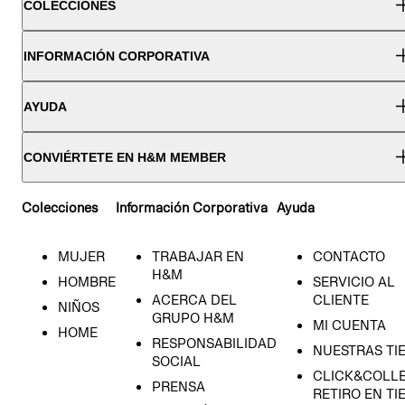
COLECCIONES
INFORMACIÓN CORPORATIVA
AYUDA
CONVIÉRTETE EN H&M MEMBER
Colecciones
Información Corporativa
Ayuda
MUJER
TRABAJAR EN
CONTACTO
H&M
HOMBRE
SERVICIO AL
ACERCA DEL
CLIENTE
NIÑOS
GRUPO H&M
MI CUENTA
HOME
RESPONSABILIDAD
NUESTRAS TI
SOCIAL
CLICK&COLLE
PRENSA
RETIRO EN TI