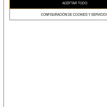
ACEPTAR TODO
CONFIGURACIÓN DE COOKIES Y SERVICIO
El contenido de esta página web está protegido por copyright y es
propiedad de H&M Hennes & Mauritz AB