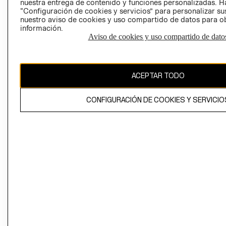
nuestra entrega de contenido y funciones personalizadas. H
“Configuración de cookies y servicios” para personalizar sus
CAMBIAR REGIÓN
nuestro aviso de cookies y uso compartido de datos para 
información.
Aviso de cookies y uso compartido de dato
El contenido de esta página web está protegido por copyright y es
propiedad de H&M Hennes & Mauritz AB
ACEPTAR TODO
CONFIGURACIÓN DE COOKIES Y SERVICIO