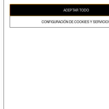
CAMBIAR REGIÓN
ACEPTAR TODO
CONFIGURACIÓN DE COOKIES Y SERVICIO
El contenido de esta página web está protegido por copyright y es
propiedad de H&M Hennes & Mauritz AB