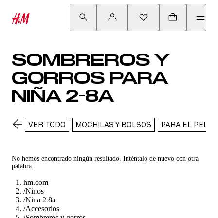
SOMBREROS Y
GORROS PARA
NIÑA 2-8A
VER TODO
MOCHILAS Y BOLSOS
PARA EL PELO
No hemos encontrado ningún resultado. Inténtalo de nuevo con otra
palabra.
hm.com
/
Ninos
/
Nina 2 8a
/
Accesorios
/
Sombreros y gorros