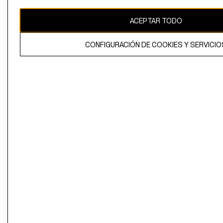
CAMBIAR REGIÓN
ACEPTAR TODO
CONFIGURACIÓN DE COOKIES Y SERVICIO
El contenido de esta página web está protegido por copyright y es
propiedad de H&M Hennes & Mauritz AB