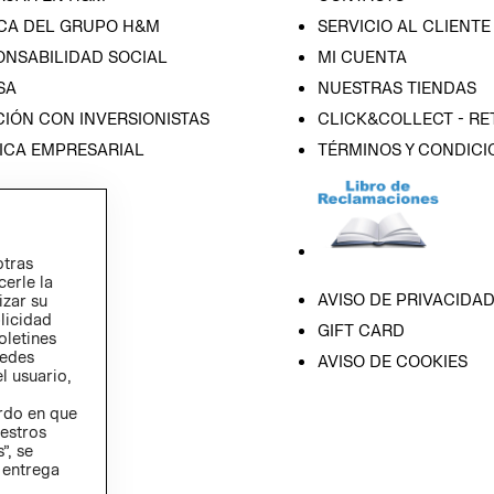
CA DEL GRUPO H&M
SERVICIO AL CLIENTE
ONSABILIDAD SOCIAL
MI CUENTA
SA
NUESTRAS TIENDAS
IÓN CON INVERSIONISTAS
CLICK&COLLECT - RE
ICA EMPRESARIAL
TÉRMINOS Y CONDICI
otras
cerle la
AVISO DE PRIVACIDA
izar su
blicidad
GIFT CARD
oletines
redes
AVISO DE COOKIES
l usuario,
erdo en que
estros
”, se
 entrega