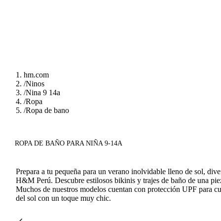
hm.com
/
Ninos
/
Nina 9 14a
/
Ropa
/
Ropa de bano
ROPA DE BAÑO PARA NIÑA 9-14A
Prepara a tu pequeña para un verano inolvidable lleno de sol, div
H&M Perú. Descubre estilosos bikinis y trajes de baño de una piez
Muchos de nuestros modelos cuentan con protección UPF para cuida
del sol con un toque muy chic.