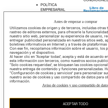
POLÍTICA
EMPRESARIAL
Antes de empezar a comprar
Utilizamos cookies de origen y de terceros, incluidas otras 
rastreo de editores externos, para ofrecerle la funcionalid
AVISO DE
nuestro sitio web, personalizar su experiencia de usuario, rea
PRIVACIDAD
entregar publicidad personalizada en nuestros sitios web, a
boletines informativos en Internet y a través de plataformas
GIFT CARD
Con ese fin, recopilamos información sobre el usuario, los 
AVISO DE COO
navegación y el dispositivo.
Al hacer clic en “Aceptar todas”, acepta y está de acuerdo
esta información con terceros, como nuestros socios publicit
“Solo cookies requeridas”, se bloquean las cookies opcionale
nuestra entrega de contenido y funciones personalizadas. H
“Configuración de cookies y servicios” para personalizar sus
nuestro aviso de cookies y uso compartido de datos para 
información.
Perú (S/)
Aviso de cookies y uso compartido de dato
CAMBIAR REGIÓN
ACEPTAR TODO