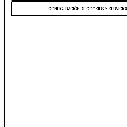
El contenido de esta página web está protegido por copyright y es
CONFIGURACIÓN DE COOKIES Y SERVICIO
propiedad de H&M Hennes & Mauritz AB