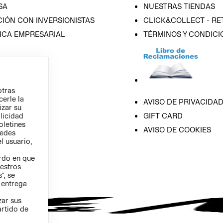
SA
NUESTRAS TIENDAS
IÓN CON INVERSIONISTAS
CLICK&COLLECT - RE
ICA EMPRESARIAL
TÉRMINOS Y CONDICI
otras
cerle la
AVISO DE PRIVACIDA
izar su
GIFT CARD
blicidad
oletines
AVISO DE COOKIES
redes
l usuario,
erdo en que
estros
”, se
 entrega
zar sus
artido de