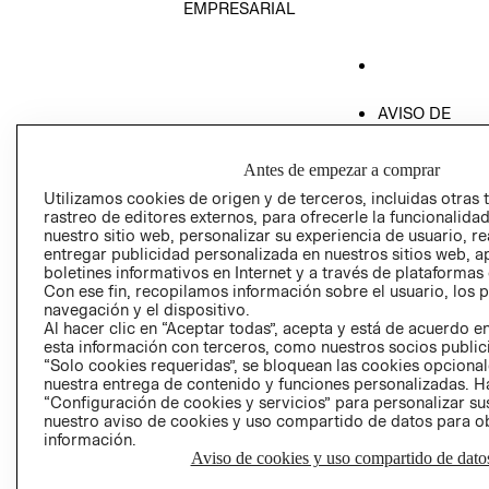
EMPRESARIAL
AVISO DE
PRIVACIDAD
GIFT CARD
Antes de empezar a comprar
AVISO DE COO
Utilizamos cookies de origen y de terceros, incluidas otras 
rastreo de editores externos, para ofrecerle la funcionalid
nuestro sitio web, personalizar su experiencia de usuario, rea
entregar publicidad personalizada en nuestros sitios web, a
boletines informativos en Internet y a través de plataformas
Con ese fin, recopilamos información sobre el usuario, los 
navegación y el dispositivo.
Al hacer clic en “Aceptar todas”, acepta y está de acuerdo
esta información con terceros, como nuestros socios publicit
Perú (S/)
“Solo cookies requeridas”, se bloquean las cookies opcionale
nuestra entrega de contenido y funciones personalizadas. H
CAMBIAR REGIÓN
“Configuración de cookies y servicios” para personalizar sus
nuestro aviso de cookies y uso compartido de datos para 
información.
Aviso de cookies y uso compartido de dato
El contenido de esta página web está protegido por copyright y es