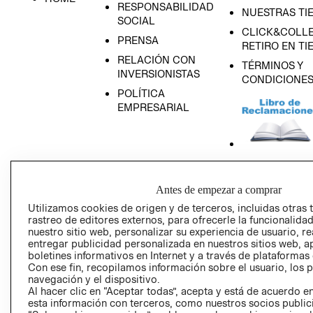
RESPONSABILIDAD
NUESTRAS TI
SOCIAL
CLICK&COLLE
PRENSA
RETIRO EN TI
RELACIÓN CON
TÉRMINOS Y
INVERSIONISTAS
CONDICIONE
POLÍTICA
EMPRESARIAL
AVISO DE
PRIVACIDAD
Antes de empezar a comprar
Utilizamos cookies de origen y de terceros, incluidas otras 
GIFT CARD
rastreo de editores externos, para ofrecerle la funcionalid
AVISO DE COO
nuestro sitio web, personalizar su experiencia de usuario, rea
entregar publicidad personalizada en nuestros sitios web, a
boletines informativos en Internet y a través de plataformas
Con ese fin, recopilamos información sobre el usuario, los 
navegación y el dispositivo.
Al hacer clic en “Aceptar todas”, acepta y está de acuerdo
esta información con terceros, como nuestros socios publicit