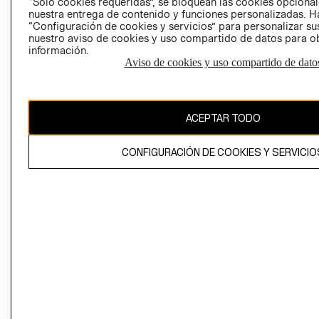
“Solo cookies requeridas”, se bloquean las cookies opcionale
Perú (S/)
nuestra entrega de contenido y funciones personalizadas. H
“Configuración de cookies y servicios” para personalizar sus
CAMBIAR REGIÓN
nuestro aviso de cookies y uso compartido de datos para 
información.
Aviso de cookies y uso compartido de dato
El contenido de esta página web está protegido por copyright y es
propiedad de H&M Hennes & Mauritz AB
ACEPTAR TODO
CONFIGURACIÓN DE COOKIES Y SERVICIO