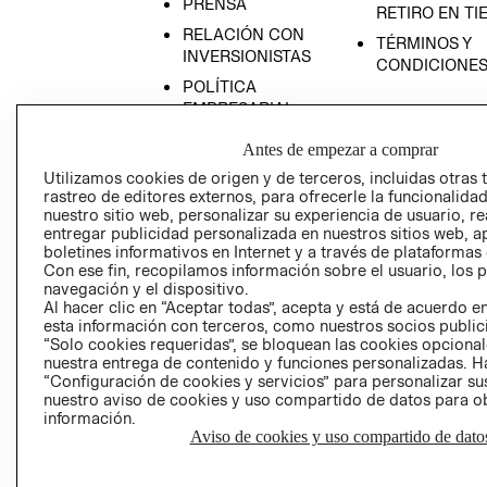
PRENSA
RETIRO EN TI
RELACIÓN CON
TÉRMINOS Y
INVERSIONISTAS
CONDICIONE
POLÍTICA
EMPRESARIAL
Antes de empezar a comprar
Utilizamos cookies de origen y de terceros, incluidas otras 
rastreo de editores externos, para ofrecerle la funcionalid
AVISO DE
nuestro sitio web, personalizar su experiencia de usuario, rea
entregar publicidad personalizada en nuestros sitios web, a
PRIVACIDAD
boletines informativos en Internet y a través de plataformas
GIFT CARD
Con ese fin, recopilamos información sobre el usuario, los 
navegación y el dispositivo.
AVISO DE COO
Al hacer clic en “Aceptar todas”, acepta y está de acuerdo
esta información con terceros, como nuestros socios publicit
“Solo cookies requeridas”, se bloquean las cookies opcionale
nuestra entrega de contenido y funciones personalizadas. H
“Configuración de cookies y servicios” para personalizar sus
nuestro aviso de cookies y uso compartido de datos para 
información.
Aviso de cookies y uso compartido de dato
Perú (S/)
CAMBIAR REGIÓN