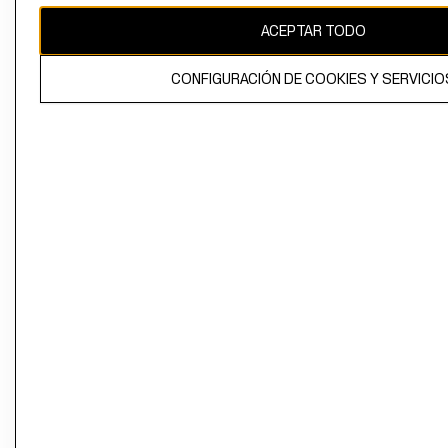
ACEPTAR TODO
CONFIGURACIÓN DE COOKIES Y SERVICIO
El contenido de esta página web está protegido por copyright y es
propiedad de H&M Hennes & Mauritz AB