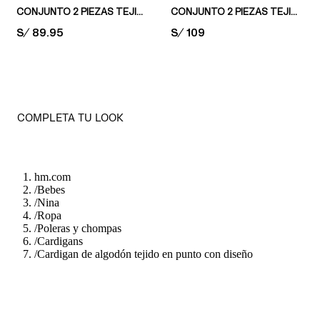
CONJUNTO 2 PIEZAS TEJIDAS EN POINTELLE DE ALGODÓN
CONJUNTO 2 PIEZAS TEJIDAS EN PUNTO FINO DE ALGODÓN
PRICE:
S/ 89.95
PRICE:
S/ 109
COMPLETA TU LOOK
hm.com
/
Bebes
/
Nina
/
Ropa
/
Poleras y chompas
/
Cardigans
/
Cardigan de algodón tejido en punto con diseño