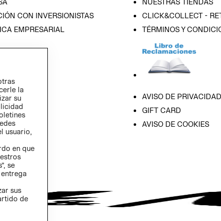
SA
NUESTRAS TIENDAS
IÓN CON INVERSIONISTAS
CLICK&COLLECT - RE
ICA EMPRESARIAL
TÉRMINOS Y CONDICI
otras
cerle la
AVISO DE PRIVACIDA
izar su
blicidad
GIFT CARD
oletines
redes
AVISO DE COOKIES
l usuario,
erdo en que
estros
”, se
 entrega
zar sus
artido de