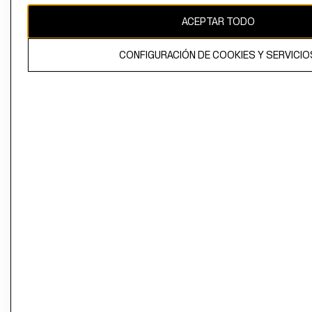
ACEPTAR TODO
CONFIGURACIÓN DE COOKIES Y SERVICIO
El contenido de esta página web está protegido por copyright y es
propiedad de H&M Hennes & Mauritz AB