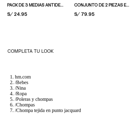
PACK DE 3 MEDIAS ANTIDESLIZANTES
CONJUNTO DE 2 PIEZAS EN ALGODÓN
PRICE:
S/ 24.95
PRICE:
S/ 79.95
COMPLETA TU LOOK
hm.com
/
Bebes
/
Nina
/
Ropa
/
Poleras y chompas
/
Chompas
/
Chompa tejida en punto jacquard