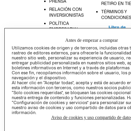
PRENSA
RETIRO EN TI
RELACIÓN CON
TÉRMINOS Y
INVERSIONISTAS
CONDICIONE
POLÍTICA
EMPRESARIAL
Antes de empezar a comprar
Utilizamos cookies de origen y de terceros, incluidas otras 
rastreo de editores externos, para ofrecerle la funcionalid
AVISO DE
nuestro sitio web, personalizar su experiencia de usuario, rea
entregar publicidad personalizada en nuestros sitios web, a
PRIVACIDAD
boletines informativos en Internet y a través de plataformas
GIFT CARD
Con ese fin, recopilamos información sobre el usuario, los 
navegación y el dispositivo.
AVISO DE COO
Al hacer clic en “Aceptar todas”, acepta y está de acuerdo
esta información con terceros, como nuestros socios publicit
“Solo cookies requeridas”, se bloquean las cookies opcionale
nuestra entrega de contenido y funciones personalizadas. H
“Configuración de cookies y servicios” para personalizar sus
nuestro aviso de cookies y uso compartido de datos para 
información.
Aviso de cookies y uso compartido de dato
Perú (S/)
CAMBIAR REGIÓN