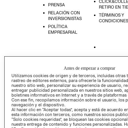
CLICK&COLLE
PRENSA
RETIRO EN TI
RELACIÓN CON
TÉRMINOS Y
INVERSIONISTAS
CONDICIONE
POLÍTICA
EMPRESARIAL
AVISO DE
PRIVACIDAD
Antes de empezar a comprar
GIFT CARD
Utilizamos cookies de origen y de terceros, incluidas otras 
rastreo de editores externos, para ofrecerle la funcionalid
AVISO DE COO
nuestro sitio web, personalizar su experiencia de usuario, rea
entregar publicidad personalizada en nuestros sitios web, a
boletines informativos en Internet y a través de plataformas
Con ese fin, recopilamos información sobre el usuario, los 
navegación y el dispositivo.
Al hacer clic en “Aceptar todas”, acepta y está de acuerdo
esta información con terceros, como nuestros socios publicit
“Solo cookies requeridas”, se bloquean las cookies opcionale
Perú (S/)
nuestra entrega de contenido y funciones personalizadas. H