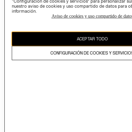
“Configuración de cookies y servicios” para personalizar sus
CAMBIAR REGIÓN
nuestro aviso de cookies y uso compartido de datos para 
información.
Aviso de cookies y uso compartido de dato
El contenido de esta página web está protegido por copyright y es
propiedad de H&M Hennes & Mauritz AB
ACEPTAR TODO
CONFIGURACIÓN DE COOKIES Y SERVICIO