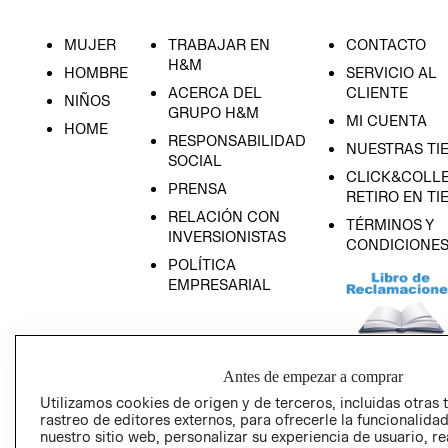
MUJER
TRABAJAR EN
CONTACTO
H&M
HOMBRE
SERVICIO AL
ACERCA DEL
CLIENTE
NIÑOS
GRUPO H&M
MI CUENTA
HOME
RESPONSABILIDAD
NUESTRAS TI
SOCIAL
CLICK&COLLE
PRENSA
RETIRO EN TI
RELACIÓN CON
TÉRMINOS Y
INVERSIONISTAS
CONDICIONE
POLÍTICA
EMPRESARIAL
Antes de empezar a comprar
AVISO DE
PRIVACIDAD
Utilizamos cookies de origen y de terceros, incluidas otras 
rastreo de editores externos, para ofrecerle la funcionalid
GIFT CARD
nuestro sitio web, personalizar su experiencia de usuario, rea