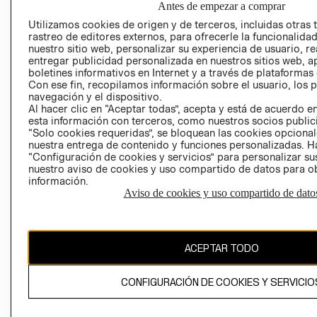
Antes de empezar a comprar
AVISO DE
Utilizamos cookies de origen y de terceros, incluidas otras 
rastreo de editores externos, para ofrecerle la funcionalid
PRIVACIDAD
nuestro sitio web, personalizar su experiencia de usuario, rea
GIFT CARD
entregar publicidad personalizada en nuestros sitios web, a
boletines informativos en Internet y a través de plataformas
AVISO DE COO
Con ese fin, recopilamos información sobre el usuario, los 
navegación y el dispositivo.
Al hacer clic en “Aceptar todas”, acepta y está de acuerdo
esta información con terceros, como nuestros socios publicit
“Solo cookies requeridas”, se bloquean las cookies opcionale
nuestra entrega de contenido y funciones personalizadas. H
“Configuración de cookies y servicios” para personalizar sus
nuestro aviso de cookies y uso compartido de datos para 
Perú (S/)
información.
Aviso de cookies y uso compartido de dato
CAMBIAR REGIÓN
ACEPTAR TODO
El contenido de esta página web está protegido por copyright y es
propiedad de H&M Hennes & Mauritz AB
CONFIGURACIÓN DE COOKIES Y SERVICIO