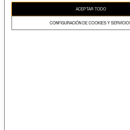
ACEPTAR TODO
CONFIGURACIÓN DE COOKIES Y SERVICIO
El contenido de esta página web está protegido por copyright y es
propiedad de H&M Hennes & Mauritz AB