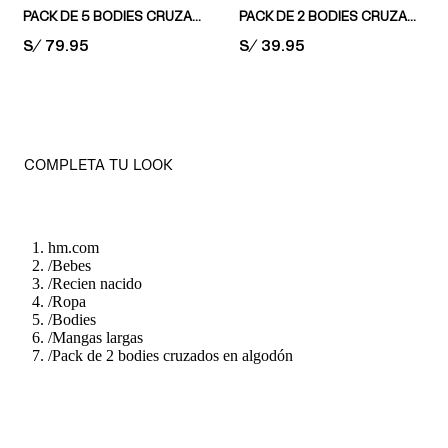
PACK DE 5 BODIES CRUZADOS
PACK DE 2 BODIES CRUZADOS
PRICE:
S/ 79.95
PRICE:
S/ 39.95
COMPLETA TU LOOK
hm.com
/
Bebes
/
Recien nacido
/
Ropa
/
Bodies
/
Mangas largas
/
Pack de 2 bodies cruzados en algodón