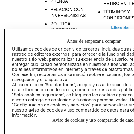
PRENSA
RETIRO EN TI
RELACIÓN CON
TÉRMINOS Y
INVERSIONISTAS
CONDICIONE
POLÍTICA
EMPRESARIAL
Antes de empezar a comprar
Utilizamos cookies de origen y de terceros, incluidas otras 
rastreo de editores externos, para ofrecerle la funcionalid
AVISO DE
nuestro sitio web, personalizar su experiencia de usuario, rea
entregar publicidad personalizada en nuestros sitios web, a
PRIVACIDAD
boletines informativos en Internet y a través de plataformas
GIFT CARD
Con ese fin, recopilamos información sobre el usuario, los 
navegación y el dispositivo.
AVISO DE COO
Al hacer clic en “Aceptar todas”, acepta y está de acuerdo
esta información con terceros, como nuestros socios publicit
“Solo cookies requeridas”, se bloquean las cookies opcionale
nuestra entrega de contenido y funciones personalizadas. H
“Configuración de cookies y servicios” para personalizar sus
nuestro aviso de cookies y uso compartido de datos para 
información.
Aviso de cookies y uso compartido de dato
Perú (S/)
CAMBIAR REGIÓN