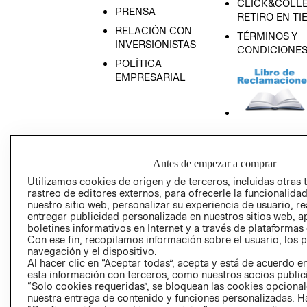
CLICK&COLLE
PRENSA
RETIRO EN TI
RELACIÓN CON
TÉRMINOS Y
INVERSIONISTAS
CONDICIONE
POLÍTICA
EMPRESARIAL
AVISO DE
PRIVACIDAD
Antes de empezar a comprar
GIFT CARD
Utilizamos cookies de origen y de terceros, incluidas otras 
rastreo de editores externos, para ofrecerle la funcionalid
AVISO DE COO
nuestro sitio web, personalizar su experiencia de usuario, rea
entregar publicidad personalizada en nuestros sitios web, a
boletines informativos en Internet y a través de plataformas
Con ese fin, recopilamos información sobre el usuario, los 
navegación y el dispositivo.
Al hacer clic en “Aceptar todas”, acepta y está de acuerdo
esta información con terceros, como nuestros socios publicit
“Solo cookies requeridas”, se bloquean las cookies opcionale
Perú (S/)
nuestra entrega de contenido y funciones personalizadas. H