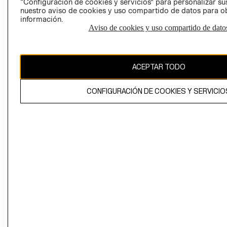
“Configuración de cookies y servicios” para personalizar sus
CAMBIAR REGIÓN
nuestro aviso de cookies y uso compartido de datos para 
información.
Aviso de cookies y uso compartido de dato
El contenido de esta página web está protegido por copyright y es
propiedad de H&M Hennes & Mauritz AB
ACEPTAR TODO
CONFIGURACIÓN DE COOKIES Y SERVICIO