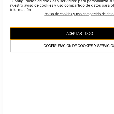
“Configuración de cookies y servicios” para personalizar sus
CAMBIAR REGIÓN
nuestro aviso de cookies y uso compartido de datos para 
información.
Aviso de cookies y uso compartido de dato
El contenido de esta página web está protegido por copyright y es
propiedad de H&M Hennes & Mauritz AB
ACEPTAR TODO
CONFIGURACIÓN DE COOKIES Y SERVICIO