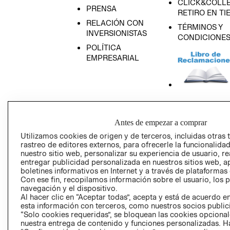
CLICK&COLLE
PRENSA
RETIRO EN TI
RELACIÓN CON
TÉRMINOS Y
INVERSIONISTAS
CONDICIONE
POLÍTICA
EMPRESARIAL
AVISO DE
PRIVACIDAD
Antes de empezar a comprar
GIFT CARD
Utilizamos cookies de origen y de terceros, incluidas otras 
rastreo de editores externos, para ofrecerle la funcionalid
AVISO DE COO
nuestro sitio web, personalizar su experiencia de usuario, rea
entregar publicidad personalizada en nuestros sitios web, a
boletines informativos en Internet y a través de plataformas
Con ese fin, recopilamos información sobre el usuario, los 
navegación y el dispositivo.
Al hacer clic en “Aceptar todas”, acepta y está de acuerdo
esta información con terceros, como nuestros socios publicit
“Solo cookies requeridas”, se bloquean las cookies opcionale
Perú (S/)
nuestra entrega de contenido y funciones personalizadas. H