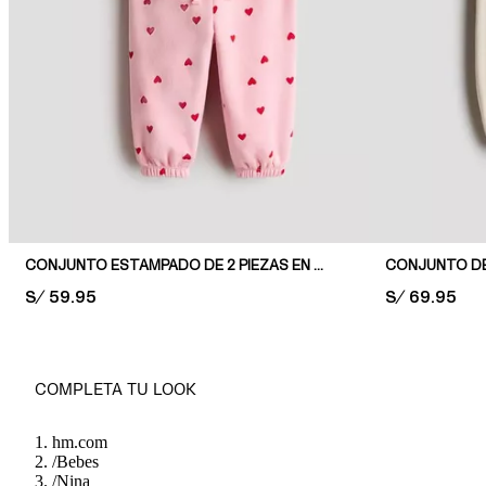
CONJUNTO ESTAMPADO DE 2 PIEZAS EN TEJIDO POLERA
PRICE:
S/ 59.95
PRICE:
S/ 69.95
COMPLETA TU LOOK
hm.com
/
Bebes
/
Nina