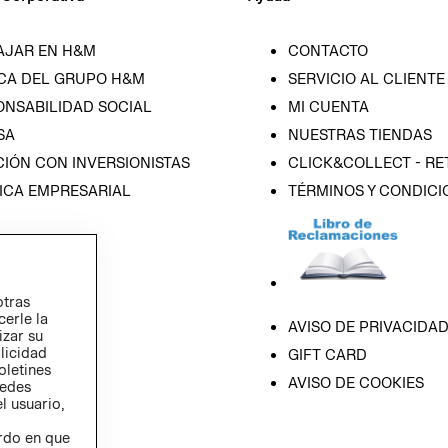
AJAR EN H&M
CONTACTO
CA DEL GRUPO H&M
SERVICIO AL CLIENTE
ONSABILIDAD SOCIAL
MI CUENTA
SA
NUESTRAS TIENDAS
IÓN CON INVERSIONISTAS
CLICK&COLLECT - RE
ICA EMPRESARIAL
TÉRMINOS Y CONDICI
otras
cerle la
AVISO DE PRIVACIDA
izar su
blicidad
GIFT CARD
oletines
AVISO DE COOKIES
redes
l usuario,
erdo en que