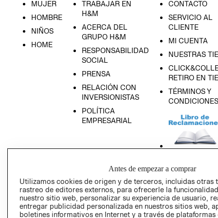
MUJER
TRABAJAR EN
CONTACTO
H&M
HOMBRE
SERVICIO AL
ACERCA DEL
CLIENTE
NIÑOS
GRUPO H&M
MI CUENTA
HOME
RESPONSABILIDAD
NUESTRAS TI
SOCIAL
CLICK&COLLE
PRENSA
RETIRO EN TI
RELACIÓN CON
TÉRMINOS Y
INVERSIONISTAS
CONDICIONE
POLÍTICA
EMPRESARIAL
AVISO DE
Antes de empezar a comprar
PRIVACIDAD
Utilizamos cookies de origen y de terceros, incluidas otras 
rastreo de editores externos, para ofrecerle la funcionalid
GIFT CARD
nuestro sitio web, personalizar su experiencia de usuario, rea
AVISO DE COO
entregar publicidad personalizada en nuestros sitios web, a
boletines informativos en Internet y a través de plataformas