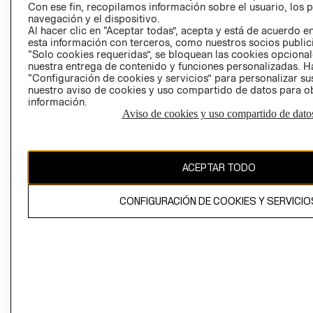
Con ese fin, recopilamos información sobre el usuario, los 
navegación y el dispositivo.
Al hacer clic en “Aceptar todas”, acepta y está de acuerdo
esta información con terceros, como nuestros socios publicit
“Solo cookies requeridas”, se bloquean las cookies opcionale
nuestra entrega de contenido y funciones personalizadas. H
Perú (S/)
“Configuración de cookies y servicios” para personalizar sus
nuestro aviso de cookies y uso compartido de datos para 
información.
CAMBIAR REGIÓN
Aviso de cookies y uso compartido de dato
El contenido de esta página web está protegido por copyright y es
ACEPTAR TODO
propiedad de H&M Hennes & Mauritz AB
CONFIGURACIÓN DE COOKIES Y SERVICIO