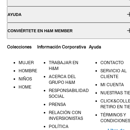
AYUDA
CONVIÉRTETE EN H&M MEMBER
Colecciones
Información Corporativa
Ayuda
MUJER
TRABAJAR EN
CONTACTO
H&M
HOMBRE
SERVICIO AL
ACERCA DEL
CLIENTE
NIÑOS
GRUPO H&M
MI CUENTA
HOME
RESPONSABILIDAD
NUESTRAS TI
SOCIAL
CLICK&COLLE
PRENSA
RETIRO EN TI
RELACIÓN CON
TÉRMINOS Y
INVERSIONISTAS
CONDICIONE
POLÍTICA