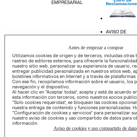
EMPRESARIAL
AVISO DE
PRIVACIDAD
GIFT CARD
Antes de empezar a comprar
AVISO DE COO
Utilizamos cookies de origen y de terceros, incluidas otras 
rastreo de editores externos, para ofrecerle la funcionalid
nuestro sitio web, personalizar su experiencia de usuario, rea
entregar publicidad personalizada en nuestros sitios web, a
boletines informativos en Internet y a través de plataformas
Con ese fin, recopilamos información sobre el usuario, los 
navegación y el dispositivo.
Al hacer clic en “Aceptar todas”, acepta y está de acuerdo
esta información con terceros, como nuestros socios publicit
Perú (S/)
“Solo cookies requeridas”, se bloquean las cookies opcionale
nuestra entrega de contenido y funciones personalizadas. H
CAMBIAR REGIÓN
“Configuración de cookies y servicios” para personalizar sus
nuestro aviso de cookies y uso compartido de datos para 
información.
Aviso de cookies y uso compartido de dato
El contenido de esta página web está protegido por copyright y es