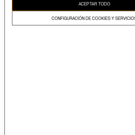
ACEPTAR TODO
CONFIGURACIÓN DE COOKIES Y SERVICIO
El contenido de esta página web está protegido por copyright y es
propiedad de H&M Hennes & Mauritz AB