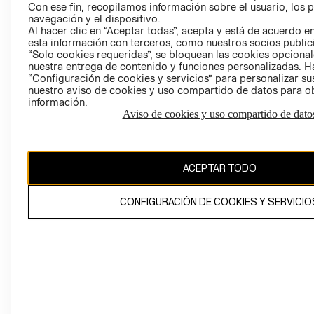
Con ese fin, recopilamos información sobre el usuario, los 
navegación y el dispositivo.
Al hacer clic en “Aceptar todas”, acepta y está de acuerdo
esta información con terceros, como nuestros socios publicit
“Solo cookies requeridas”, se bloquean las cookies opcionale
nuestra entrega de contenido y funciones personalizadas. H
Perú (S/)
“Configuración de cookies y servicios” para personalizar sus
nuestro aviso de cookies y uso compartido de datos para 
información.
CAMBIAR REGIÓN
Aviso de cookies y uso compartido de dato
El contenido de esta página web está protegido por copyright y es
ACEPTAR TODO
propiedad de H&M Hennes & Mauritz AB
CONFIGURACIÓN DE COOKIES Y SERVICIO