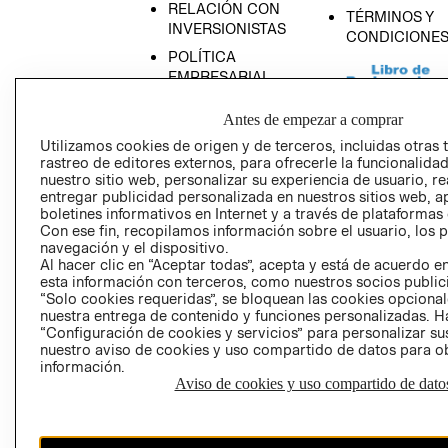
RELACIÓN CON
TÉRMINOS Y
INVERSIONISTAS
CONDICIONE
POLÍTICA
EMPRESARIAL
Antes de empezar a comprar
Utilizamos cookies de origen y de terceros, incluidas otras 
rastreo de editores externos, para ofrecerle la funcionalid
AVISO DE
nuestro sitio web, personalizar su experiencia de usuario, rea
PRIVACIDAD
entregar publicidad personalizada en nuestros sitios web, a
boletines informativos en Internet y a través de plataformas
GIFT CARD
Con ese fin, recopilamos información sobre el usuario, los 
navegación y el dispositivo.
AVISO DE COO
Al hacer clic en “Aceptar todas”, acepta y está de acuerdo
esta información con terceros, como nuestros socios publicit
“Solo cookies requeridas”, se bloquean las cookies opcionale
nuestra entrega de contenido y funciones personalizadas. H
“Configuración de cookies y servicios” para personalizar sus
nuestro aviso de cookies y uso compartido de datos para 
información.
Aviso de cookies y uso compartido de dato
Perú (S/)
CAMBIAR REGIÓN