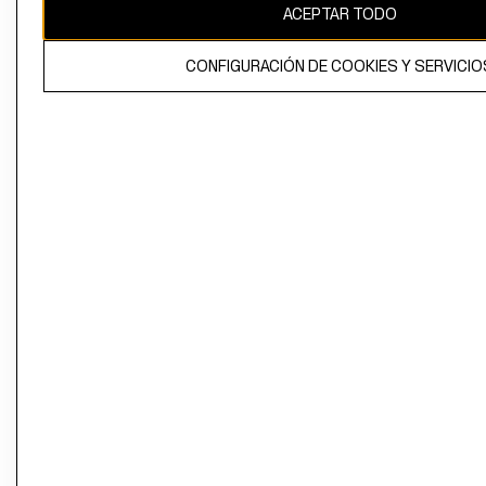
ACEPTAR TODO
CONFIGURACIÓN DE COOKIES Y SERVICIO
El contenido de esta página web está protegido por copyright y es
propiedad de H&M Hennes & Mauritz AB