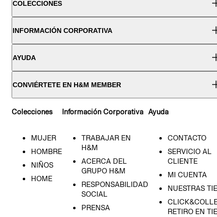
COLECCIONES
INFORMACIÓN CORPORATIVA
AYUDA
CONVIÉRTETE EN H&M MEMBER
Colecciones
Información Corporativa
Ayuda
MUJER
TRABAJAR EN
CONTACTO
H&M
HOMBRE
SERVICIO AL
ACERCA DEL
CLIENTE
NIÑOS
GRUPO H&M
MI CUENTA
HOME
RESPONSABILIDAD
NUESTRAS TI
SOCIAL
CLICK&COLLE
PRENSA
RETIRO EN TI