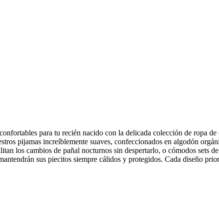
onfortables para tu recién nacido con la delicada colección de ropa d
estros pijamas increíblemente suaves, confeccionados en algodón orgáni
acilitan los cambios de pañal nocturnos sin despertarlo, o cómodos set
antendrán sus piecitos siempre cálidos y protegidos. Cada diseño priori