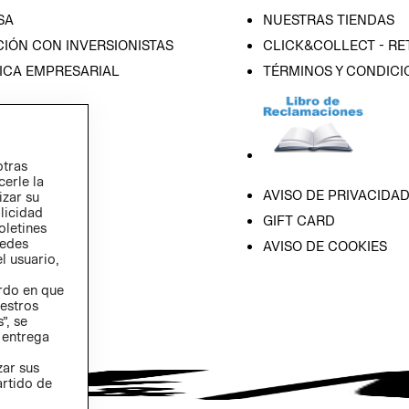
SA
NUESTRAS TIENDAS
IÓN CON INVERSIONISTAS
CLICK&COLLECT - RE
ICA EMPRESARIAL
TÉRMINOS Y CONDICI
otras
cerle la
AVISO DE PRIVACIDA
izar su
blicidad
GIFT CARD
oletines
redes
AVISO DE COOKIES
l usuario,
erdo en que
estros
”, se
 entrega
zar sus
artido de