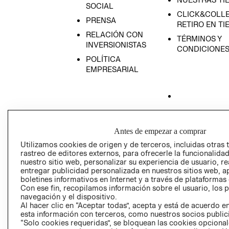
SOCIAL
CLICK&COLLE
PRENSA
RETIRO EN TI
RELACIÓN CON
TÉRMINOS Y
INVERSIONISTAS
CONDICIONE
POLÍTICA
EMPRESARIAL
AVISO DE
PRIVACIDAD
Antes de empezar a comprar
GIFT CARD
Utilizamos cookies de origen y de terceros, incluidas otras 
rastreo de editores externos, para ofrecerle la funcionalid
AVISO DE COO
nuestro sitio web, personalizar su experiencia de usuario, rea
entregar publicidad personalizada en nuestros sitios web, a
boletines informativos en Internet y a través de plataformas
Con ese fin, recopilamos información sobre el usuario, los 
navegación y el dispositivo.
Al hacer clic en “Aceptar todas”, acepta y está de acuerdo
esta información con terceros, como nuestros socios publicit
“Solo cookies requeridas”, se bloquean las cookies opcionale
Perú (S/)