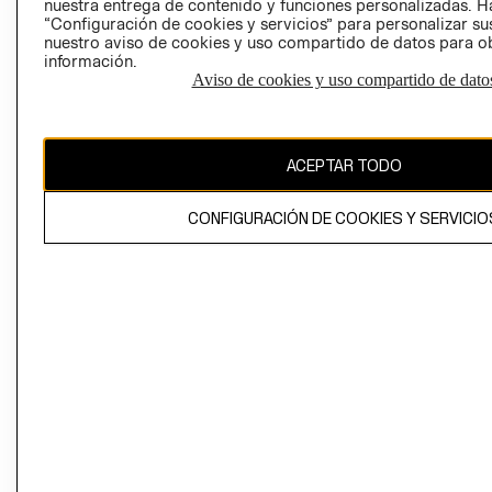
nuestra entrega de contenido y funciones personalizadas. H
“Configuración de cookies y servicios” para personalizar sus
CAMBIAR REGIÓN
nuestro aviso de cookies y uso compartido de datos para 
información.
Aviso de cookies y uso compartido de dato
El contenido de esta página web está protegido por copyright y es
propiedad de H&M Hennes & Mauritz AB
ACEPTAR TODO
CONFIGURACIÓN DE COOKIES Y SERVICIO