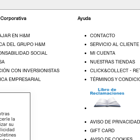
 Corporativa
Ayuda
AJAR EN H&M
CONTACTO
CA DEL GRUPO H&M
SERVICIO AL CLIENTE
ONSABILIDAD SOCIAL
MI CUENTA
SA
NUESTRAS TIENDAS
IÓN CON INVERSIONISTAS
CLICK&COLLECT - RE
ICA EMPRESARIAL
TÉRMINOS Y CONDICI
otras
cerle la
AVISO DE PRIVACIDA
izar su
blicidad
GIFT CARD
oletines
AVISO DE COOKIES