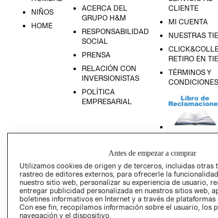
ACERCA DEL
CLIENTE
NIÑOS
GRUPO H&M
MI CUENTA
HOME
RESPONSABILIDAD
NUESTRAS TI
SOCIAL
CLICK&COLLE
PRENSA
RETIRO EN TI
RELACIÓN CON
TÉRMINOS Y
INVERSIONISTAS
CONDICIONE
POLÍTICA
EMPRESARIAL
AVISO DE
Antes de empezar a comprar
PRIVACIDAD
Utilizamos cookies de origen y de terceros, incluidas otras 
GIFT CARD
rastreo de editores externos, para ofrecerle la funcionalid
nuestro sitio web, personalizar su experiencia de usuario, rea
AVISO DE COO
entregar publicidad personalizada en nuestros sitios web, a
boletines informativos en Internet y a través de plataformas
Con ese fin, recopilamos información sobre el usuario, los 
navegación y el dispositivo.