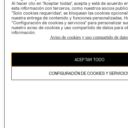
Al hacer clic en “Aceptar todas”, acepta y está de acuerdo
esta información con terceros, como nuestros socios publicit
“Solo cookies requeridas”, se bloquean las cookies opcionale
nuestra entrega de contenido y funciones personalizadas. H
Perú (S/)
“Configuración de cookies y servicios” para personalizar sus
nuestro aviso de cookies y uso compartido de datos para 
CAMBIAR REGIÓN
información.
Aviso de cookies y uso compartido de dato
El contenido de esta página web está protegido por copyright y es
ACEPTAR TODO
propiedad de H&M Hennes & Mauritz AB
CONFIGURACIÓN DE COOKIES Y SERVICIO