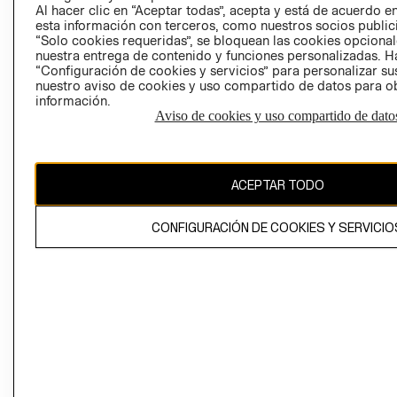
Al hacer clic en “Aceptar todas”, acepta y está de acuerdo
esta información con terceros, como nuestros socios publicit
“Solo cookies requeridas”, se bloquean las cookies opcionale
nuestra entrega de contenido y funciones personalizadas. H
Perú (S/)
“Configuración de cookies y servicios” para personalizar sus
nuestro aviso de cookies y uso compartido de datos para 
CAMBIAR REGIÓN
información.
Aviso de cookies y uso compartido de dato
El contenido de esta página web está protegido por copyright y es
ACEPTAR TODO
propiedad de H&M Hennes & Mauritz AB
CONFIGURACIÓN DE COOKIES Y SERVICIO