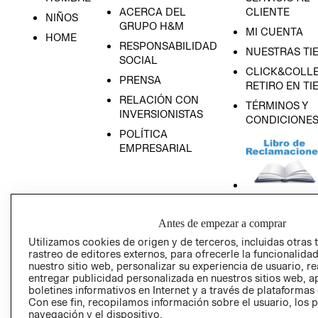
ACERCA DEL
CLIENTE
NIÑOS
GRUPO H&M
MI CUENTA
HOME
RESPONSABILIDAD
NUESTRAS TI
SOCIAL
CLICK&COLLE
PRENSA
RETIRO EN TI
RELACIÓN CON
TÉRMINOS Y
INVERSIONISTAS
CONDICIONE
POLÍTICA
EMPRESARIAL
AVISO DE
Antes de empezar a comprar
PRIVACIDAD
Utilizamos cookies de origen y de terceros, incluidas otras 
GIFT CARD
rastreo de editores externos, para ofrecerle la funcionalid
nuestro sitio web, personalizar su experiencia de usuario, rea
AVISO DE COO
entregar publicidad personalizada en nuestros sitios web, a
boletines informativos en Internet y a través de plataformas
Con ese fin, recopilamos información sobre el usuario, los 
navegación y el dispositivo.