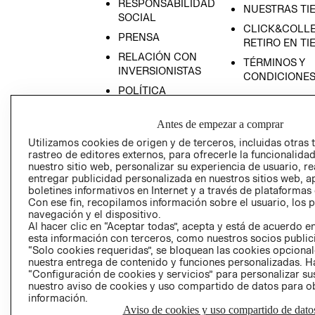
RESPONSABILIDAD
NUESTRAS TI
SOCIAL
CLICK&COLLE
PRENSA
RETIRO EN TI
RELACIÓN CON
TÉRMINOS Y
INVERSIONISTAS
CONDICIONE
POLÍTICA
EMPRESARIAL
Antes de empezar a comprar
Utilizamos cookies de origen y de terceros, incluidas otras 
rastreo de editores externos, para ofrecerle la funcionalid
nuestro sitio web, personalizar su experiencia de usuario, rea
AVISO DE
entregar publicidad personalizada en nuestros sitios web, a
PRIVACIDAD
boletines informativos en Internet y a través de plataformas
Con ese fin, recopilamos información sobre el usuario, los 
GIFT CARD
navegación y el dispositivo.
AVISO DE COO
Al hacer clic en “Aceptar todas”, acepta y está de acuerdo
esta información con terceros, como nuestros socios publicit
“Solo cookies requeridas”, se bloquean las cookies opcionale
nuestra entrega de contenido y funciones personalizadas. H
“Configuración de cookies y servicios” para personalizar sus
nuestro aviso de cookies y uso compartido de datos para 
información.
Aviso de cookies y uso compartido de dato