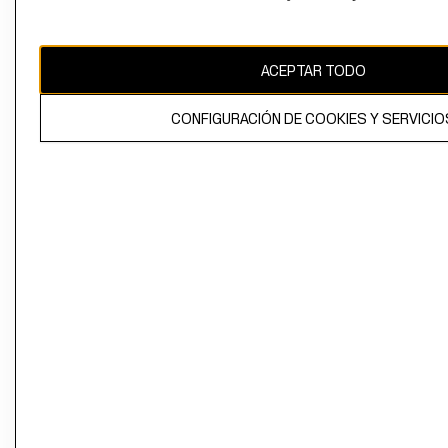
Perú (S/)
CAMBIAR REGIÓN
ACEPTAR TODO
CONFIGURACIÓN DE COOKIES Y SERVICIO
El contenido de esta página web está protegido por copyright y es
propiedad de H&M Hennes & Mauritz AB