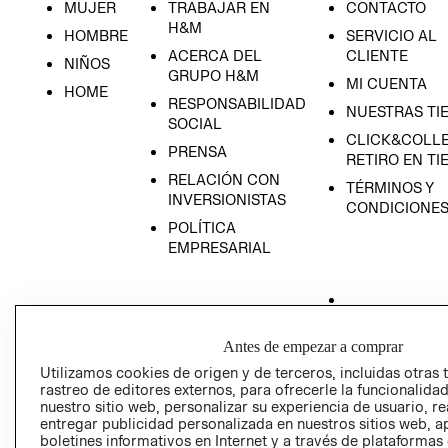
MUJER
TRABAJAR EN
CONTACTO
H&M
HOMBRE
SERVICIO AL
ACERCA DEL
CLIENTE
NIÑOS
GRUPO H&M
MI CUENTA
HOME
RESPONSABILIDAD
NUESTRAS TI
SOCIAL
CLICK&COLLE
PRENSA
RETIRO EN TI
RELACIÓN CON
TÉRMINOS Y
INVERSIONISTAS
CONDICIONE
POLÍTICA
EMPRESARIAL
AVISO DE
Antes de empezar a comprar
PRIVACIDAD
Utilizamos cookies de origen y de terceros, incluidas otras 
rastreo de editores externos, para ofrecerle la funcionalid
GIFT CARD
nuestro sitio web, personalizar su experiencia de usuario, rea
AVISO DE COO
entregar publicidad personalizada en nuestros sitios web, a
boletines informativos en Internet y a través de plataformas