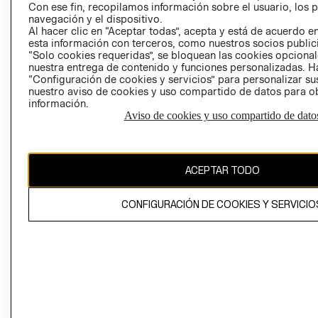
Con ese fin, recopilamos información sobre el usuario, los 
navegación y el dispositivo.
Al hacer clic en “Aceptar todas”, acepta y está de acuerdo
esta información con terceros, como nuestros socios publicit
“Solo cookies requeridas”, se bloquean las cookies opcionale
nuestra entrega de contenido y funciones personalizadas. H
Perú (S/)
“Configuración de cookies y servicios” para personalizar sus
nuestro aviso de cookies y uso compartido de datos para 
información.
CAMBIAR REGIÓN
Aviso de cookies y uso compartido de dato
El contenido de esta página web está protegido por copyright y es
ACEPTAR TODO
propiedad de H&M Hennes & Mauritz AB
CONFIGURACIÓN DE COOKIES Y SERVICIO